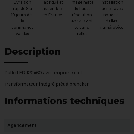
Livraison
Fabriqué et
Image mate
Installation
rapide 8 à
assemblé
de haute
facile avec
10 jours dès
en France
résolution
notice et
la
en 300 dpi
dalles
commande
et sans
numérotées
validée
reflet
Description
Dalle LED 120×60 avec imprimé ciel
Transformateur intégré prêt à brancher.
Informations techniques
Agencement