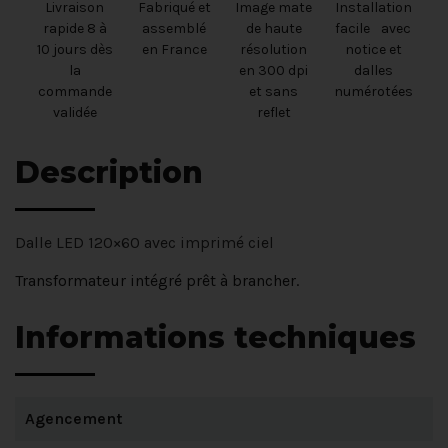
Livraison
Fabriqué et
Image mate
Installation
rapide 8 à
assemblé
de haute
facile avec
10 jours dès
en France
résolution
notice et
la
en 300 dpi
dalles
commande
et sans
numérotées
validée
reflet
Description
Dalle LED 120×60 avec imprimé ciel
Transformateur intégré prêt à brancher.
Informations techniques
Agencement