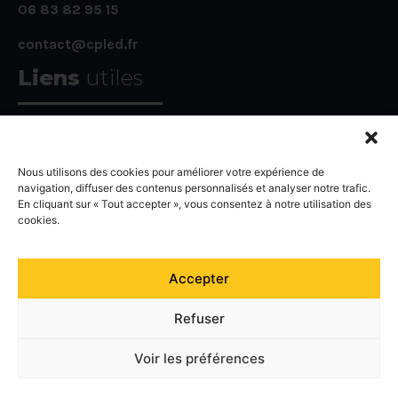
06 83 82 95 15
contact@cpled.fr
Liens
utiles
CGV
Nous utilisons des cookies pour améliorer votre expérience de
Guide d’installation
navigation, diffuser des contenus personnalisés et analyser notre trafic.
En cliquant sur « Tout accepter », vous consentez à notre utilisation des
FAQ
cookies.
Agencement des dalles led
Accepter
Refuser
Voir les préférences
© 2025 CPLED. Tous droits réservés –
CGV
–
Politique de
confidentialité