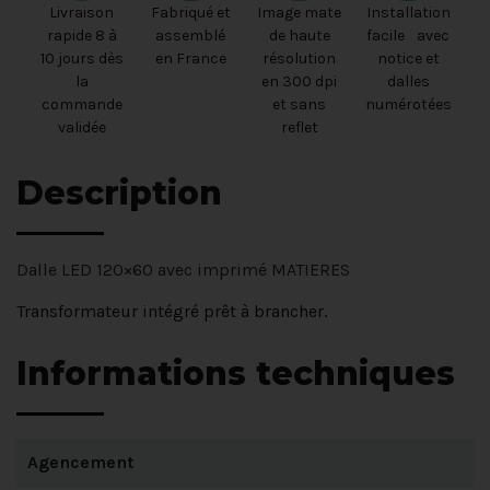
Livraison
Fabriqué et
Image mate
Installation
rapide 8 à
assemblé
de haute
facile avec
10 jours dès
en France
résolution
notice et
la
en 300 dpi
dalles
commande
et sans
numérotées
validée
reflet
Description
Dalle LED 120×60 avec imprimé MATIERES
Transformateur intégré prêt à brancher.
Informations techniques
Agencement