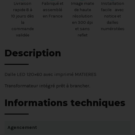
Livraison
Fabriqué et
Image mate
Installation
rapide 8 à
assemblé
de haute
facile avec
10 jours dès
en France
résolution
notice et
la
en 300 dpi
dalles
commande
et sans
numérotées
validée
reflet
Description
Dalle LED 120×60 avec imprimé MATIERES
Transformateur intégré prêt à brancher.
Informations techniques
Agencement