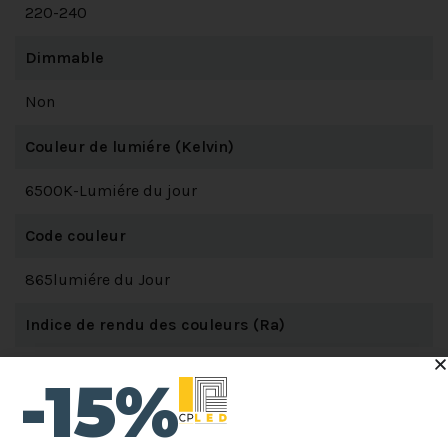
220-240
Dimmable
Non
Couleur de lumiére (Kelvin)
6500K-Lumiére du jour
Code couleur
865lumiére du Jour
Indice de rendu des couleurs (Ra)
80-89
-15%
Angle de diffusion (degrés)