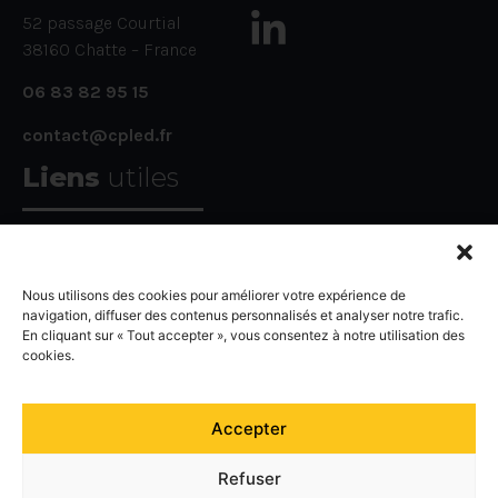
52 passage Courtial
38160 Chatte – France
06 83 82 95 15
contact@cpled.fr
Liens
utiles
CGV
Nous utilisons des cookies pour améliorer votre expérience de
Guide d’installation
navigation, diffuser des contenus personnalisés et analyser notre trafic.
En cliquant sur « Tout accepter », vous consentez à notre utilisation des
FAQ
cookies.
Agencement des dalles led
Accepter
Refuser