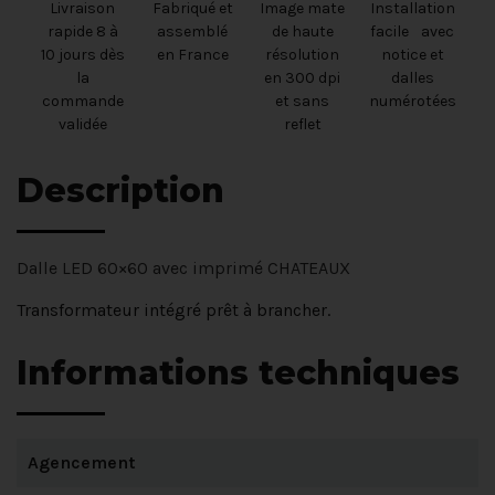
Livraison
Fabriqué et
Image mate
Installation
rapide 8 à
assemblé
de haute
facile avec
10 jours dès
en France
résolution
notice et
la
en 300 dpi
dalles
commande
et sans
numérotées
validée
reflet
Description
Dalle LED 60×60 avec imprimé CHATEAUX
Transformateur intégré prêt à brancher.
Informations techniques
Agencement