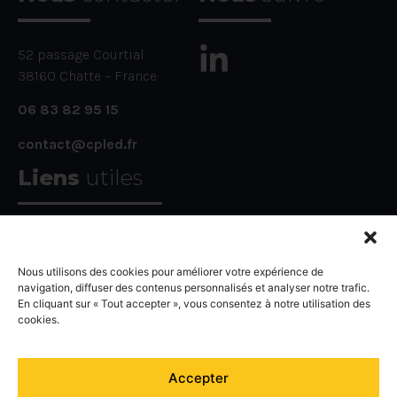
52 passage Courtial
38160 Chatte – France
06 83 82 95 15
contact@cpled.fr
Liens
utiles
CGV
Nous utilisons des cookies pour améliorer votre expérience de
Guide d’installation
navigation, diffuser des contenus personnalisés et analyser notre trafic.
En cliquant sur « Tout accepter », vous consentez à notre utilisation des
FAQ
cookies.
Agencement des dalles led
Accepter