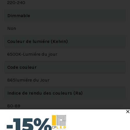
220-240
Dimmable
Non
Couleur de lumiére (Kelvin)
6500K-Lumiére du jour
Code couleur
865lumiére du Jour
Indice de rendu des couleurs (Ra)
80-89
-15%
Angle de diffusion (degrés)