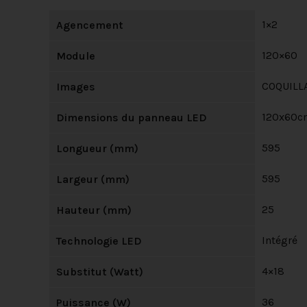
1×2
Agencement
120×60
Module
COQUILL
Images
120x60c
Dimensions du panneau LED
595
Longueur (mm)
595
Largeur (mm)
25
Hauteur (mm)
Intégré
Technologie LED
4×18
Substitut (Watt)
36
Puissance (W)