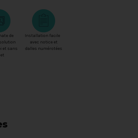
mate de
Installation facile
solution
avec notice et
i et sans
dalles numérotées
let
es