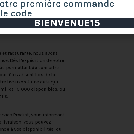
votre première commande
 le code
BIENVENUE15
e et rassurante, nous avons
ence. Dès l’expédition de votre
us permettant de connaître
ous êtes absent lors de la
re livraison à une date qui
rmi les 10 000 disponibles, ou
lis.
ervice Predict, vous informant
e livraison. Vous pouvez
onde à vos disponibilités, ou