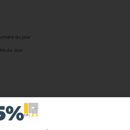
miére du jour
re du Jour
15%