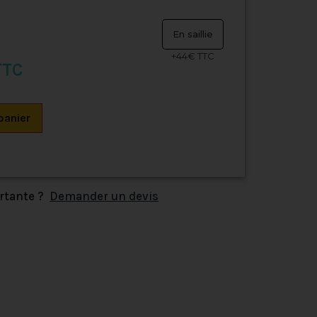
En saillie
+44€ TTC
TTC
panier
ortante ?
Demander un devis