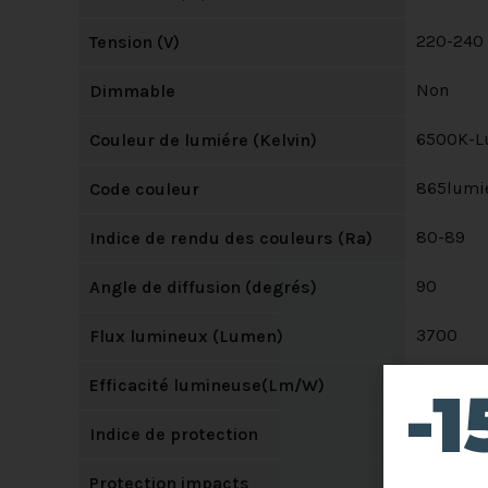
220-240
Tension (V)
Non
Dimmable
6500K-Lu
Couleur de lumiére (Kelvin)
865lumié
Code couleur
80-89
Indice de rendu des couleurs (Ra)
90
Angle de diffusion (degrés)
3700
Flux lumineux (Lumen)
100
Efficacité lumineuse(Lm/W)
-
IP20
Indice de protection
IK02
Protection impacts