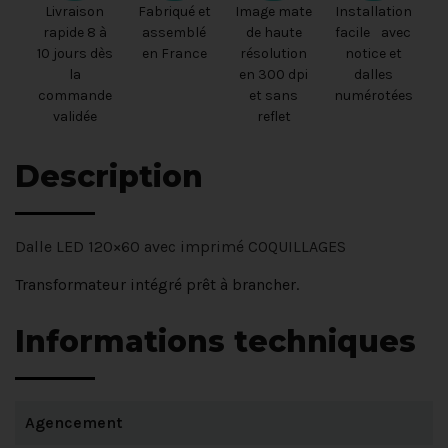
Livraison
Fabriqué et
Image mate
Installation
rapide 8 à
assemblé
de haute
facile avec
10 jours dès
en France
résolution
notice et
la
en 300 dpi
dalles
commande
et sans
numérotées
validée
reflet
Description
Dalle LED 120×60 avec imprimé COQUILLAGES
Transformateur intégré prêt à brancher.
Informations techniques
Agencement