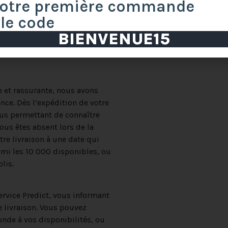
votre première commande
 le code
BIENVENUE15
e et rassurante, nous avons
ence. Dès l’expédition de votre
us permettant de connaître
ous êtes absent lors de la
re livraison à une date qui
rmi les 10 000 disponibles, ou
lis.
ervice Predict, vous informant
e livraison. Vous pouvez
onde à vos disponibilités, ou