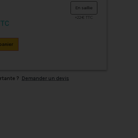
En saillie
+22€ TTC
TTC
panier
ortante ?
Demander un devis