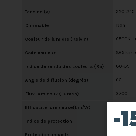
220-240
Tension (V)
Non
Dimmable
6500K-Lu
Couleur de lumiére (Kelvin)
865lumié
Code couleur
80-89
Indice de rendu des couleurs (Ra)
90
Angle de diffusion (degrés)
3700
Flux lumineux (Lumen)
100
Efficacité lumineuse(Lm/W)
-
IP20
Indice de protection
IK02
Protection impacts