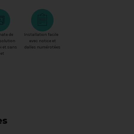
mate de
Installation facile
solution
avec notice et
i et sans
dalles numérotées
let
es