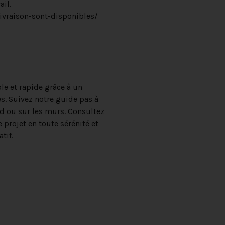
il.
ivraison-sont-disponibles/
le et rapide grâce à un
es. Suivez notre guide pas à
nd ou sur les murs. Consultez
e projet en toute sérénité et
tif.