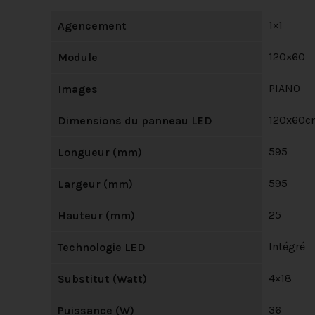
1×1
Agencement
120×60
Module
PIANO
Images
120x60c
Dimensions du panneau LED
595
Longueur (mm)
595
Largeur (mm)
25
Hauteur (mm)
Intégré
Technologie LED
4×18
Substitut (Watt)
36
Puissance (W)