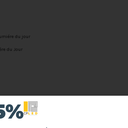
miére du jour
re du Jour
15%